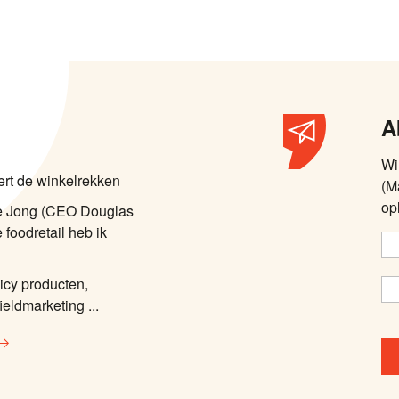
A
Wi
ert de winkelrekken
(M
op
de Jong (CEO Douglas
 foodretail heb ik
icy producten,
ieldmarketing ...