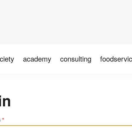
ciety
academy
consulting
foodservi
in
s