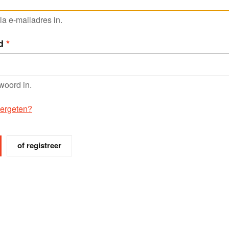
a e-mailadres in.
d
woord in.
ergeten?
of registreer